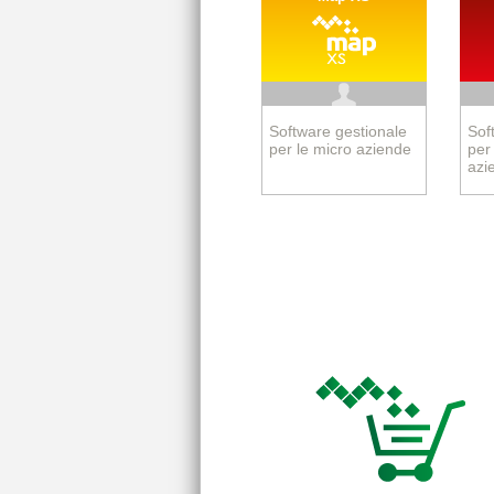
Software gestionale
Sof
per le micro aziende
per 
azi