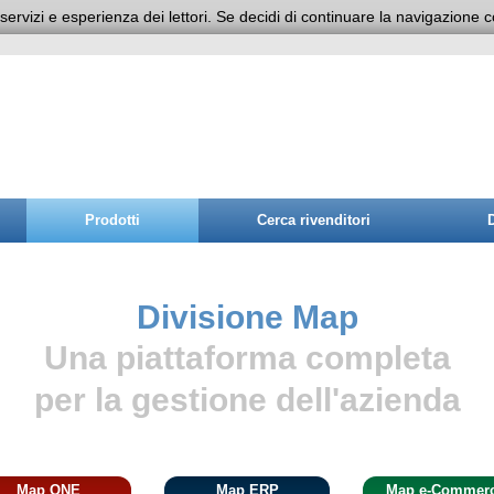
 servizi e esperienza dei lettori. Se decidi di continuare la navigazione c
Prodotti
Cerca rivenditori
Divisione Map
Una piattaforma completa
per la gestione dell'azienda
Map ONE
Map ERP
Map e-Commer